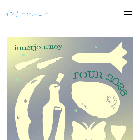
HOME
INFORMATION
SCHEDULE
PROFILE
VIDEO
GOODS
DISCOGRAPHY