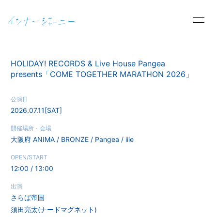
HOME
INFORMATION
HOLIDAY! RECORDS & Live House Pangea
presents「COME TOGETHER MARATHON 2026」
SCHEDULE
PROFILE
公演日
VIDEO
GOODS
2026.07.11
[SAT]
開催場所・会場
DISCOGRAPHY
大阪府
ANIMA / BRONZE / Pangea / iiie
OPEN/START
12:00 / 13:00
出演
さらば帝国
須田亮太(ナードマグネット)