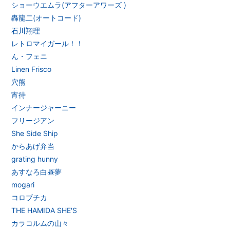
無料会員登録
ログイン
ショーウエムラ(アフターアワーズ )
轟龍二(オートコード)
石川翔理
レトロマイガール！！
ん・フェニ
Linen Frisco
穴熊
宵待
インナージャーニー
フリージアン
She Side Ship
からあげ弁当
grating hunny
あすなろ白昼夢
mogari
コロブチカ
THE HAMIDA SHE'S
カラコルムの山々