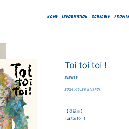
HOME
INFORMATION
SCHEDULE
PROFIL
Toi toi toi !
SINGLE
2026.05.20 RELEASE
【収録曲】
Toi toi toi ！